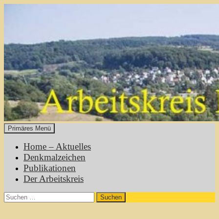
Zum
Inhalt
springen
Primäres Menü
Heimatgeschichte Mühltal
Home – Aktuelles
Denkmalzeichen
Publikationen
Der Arbeitskreis
Suchen
nach: