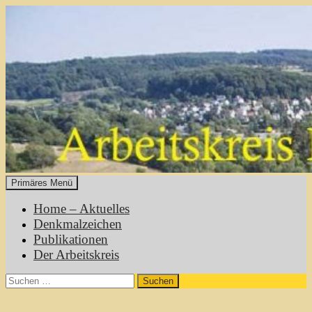
Zum
Inhalt
springen
Primäres Menü
Heimatgeschichte Mühltal
Home – Aktuelles
Denkmalzeichen
Publikationen
Der Arbeitskreis
Suchen
nach: