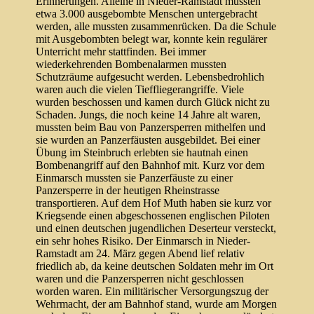
Erinnerungen. Alleine in Nieder-Ramstadt mussten
etwa 3.000 ausgebombte Menschen untergebracht
werden, alle mussten zusammenrücken. Da die Schule
mit Ausgebombten belegt war, konnte kein regulärer
Unterricht mehr stattfinden. Bei immer
wiederkehrenden Bombenalarmen mussten
Schutzräume aufgesucht werden. Lebensbedrohlich
waren auch die vielen Tieffliegerangriffe. Viele
wurden beschossen und kamen durch Glück nicht zu
Schaden. Jungs, die noch keine 14 Jahre alt waren,
mussten beim Bau von Panzersperren mithelfen und
sie wurden an Panzerfäusten ausgebildet. Bei einer
Übung im Steinbruch erlebten sie hautnah einen
Bombenangriff auf den Bahnhof mit. Kurz vor dem
Einmarsch mussten sie Panzerfäuste zu einer
Panzersperre in der heutigen Rheinstrasse
transportieren. Auf dem Hof Muth haben sie kurz vor
Kriegsende einen abgeschossenen englischen Piloten
und einen deutschen jugendlichen Deserteur versteckt,
ein sehr hohes Risiko. Der Einmarsch in Nieder-
Ramstadt am 24. März gegen Abend lief relativ
friedlich ab, da keine deutschen Soldaten mehr im Ort
waren und die Panzersperren nicht geschlossen
worden waren. Ein militärischer Versorgungszug der
Wehrmacht, der am Bahnhof stand, wurde am Morgen