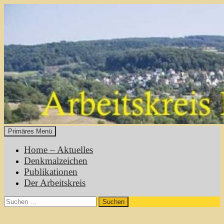
Zum
Inhalt
springen
Primäres Menü
Heimatgeschichte Mühltal
Home – Aktuelles
Denkmalzeichen
Publikationen
Der Arbeitskreis
Suchen
nach: