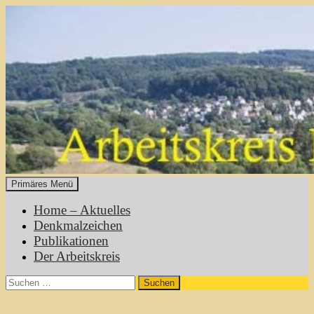
Zum
Inhalt
springen
Primäres Menü
Heimatgeschichte Mühltal
Home – Aktuelles
Denkmalzeichen
Publikationen
Der Arbeitskreis
Suchen
nach: